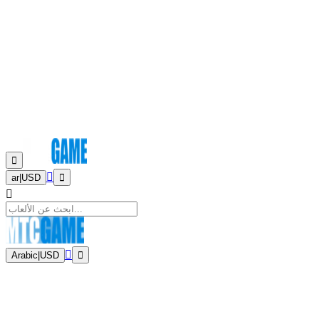
ar
|
USD
Arabic
|
USD