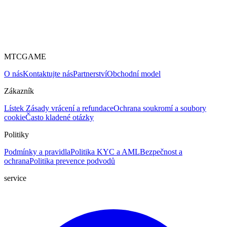
MTCGAME
O nás
Kontaktujte nás
Partnerství
Obchodní model
Zákazník
Lístek
Zásady vrácení a refundace
Ochrana soukromí a soubory
cookie
Často kladené otázky
Politiky
Podmínky a pravidla
Politika KYC a AML
Bezpečnost a
ochrana
Politika prevence podvodů
service