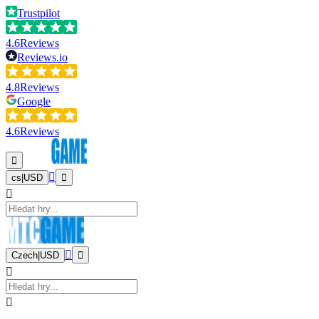
Trustpilot
4.6
Reviews
Reviews.io
4.8
Reviews
Google
4.6
Reviews
cs
|
USD
Czech
|
USD