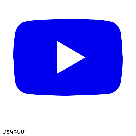
ՄՏԿԳԵՄ