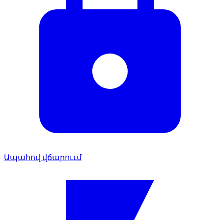
Ապահով վճարոււմ