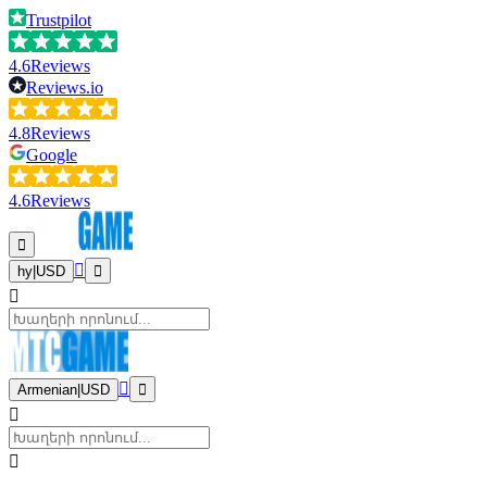
Trustpilot
4.6
Reviews
Reviews.io
4.8
Reviews
Google
4.6
Reviews
hy
|
USD
Armenian
|
USD