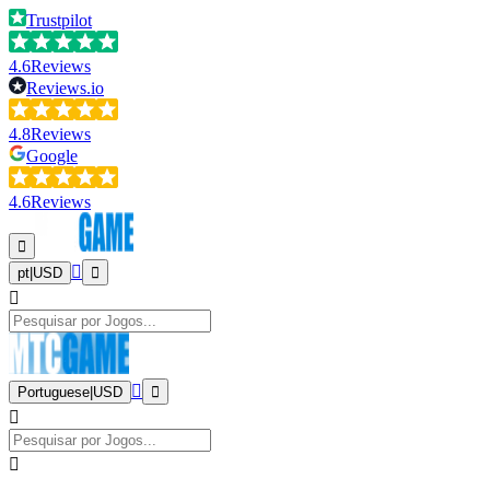
Trustpilot
4.6
Reviews
Reviews.io
4.8
Reviews
Google
4.6
Reviews
pt
|
USD
Portuguese
|
USD