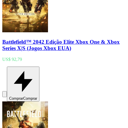
Battlefield™ 2042 Edição Elite Xbox One & Xbox
Series X|S (Jogos Xbox EUA)
US$ 92,79
Comprar
Comprar