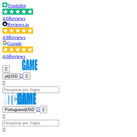
Trustpilot
4.6
Reviews
Reviews.io
4.8
Reviews
Google
4.6
Reviews
pt
|
USD
Portuguese
|
USD