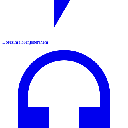
Dorëzim i Menjëhershëm