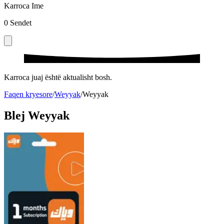
Karroca Ime
0
Sendet
Karroca juaj është aktualisht bosh.
Faqen kryesore
/
Weyyak
/
Weyyak
Blej Weyyak