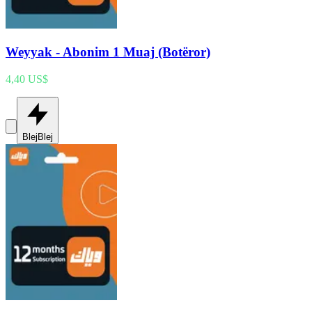
Weyyak - Abonim 1 Muaj (Botëror)
4,40 US$
Blej
Blej