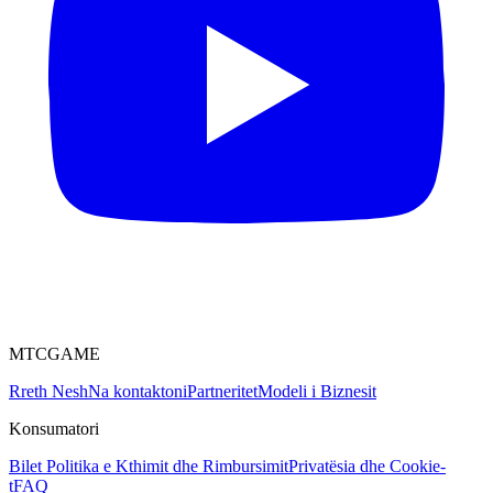
MTCGAME
Rreth Nesh
Na kontaktoni
Partneritet
Modeli i Biznesit
Konsumatori
Bilet
Politika e Kthimit dhe Rimbursimit
Privatësia dhe Cookie-
t
FAQ