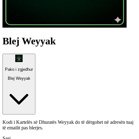
Blej Weyyak
Pako i zgjedhur
Blej Weyyak
Kodi i Kartelës së Dhuratës Weyyak do të dërgohet në adresën tuaj
të emailit pas blerjes.
Sasi