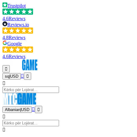
Trustpilot
4.6
Reviews
Reviews.io
4.8
Reviews
Google
4.6
Reviews
sq
|
USD
Albanian
|
USD