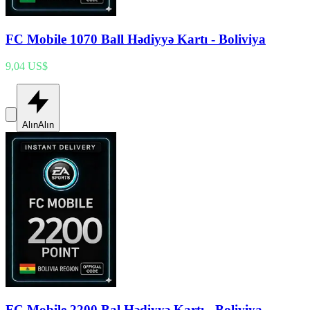
FC Mobile 1070 Ball Hədiyyə Kartı - Boliviya
9,04 US$
Alın
Alın
FC Mobile 2200 Bal Hədiyyə Kartı - Boliviya