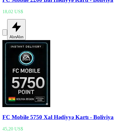
18,02 US$
Alın
Alın
FC Mobile 5750 Xal Hədiyyə Kartı - Boliviya
45,20 US$