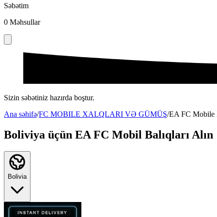
Səbətim
0
Məhsullar
Sizin səbətiniz hazırda boştur.
Ana səhifə
/
FC MOBILE XALQLARI VƏ GÜMÜŞ
/
EA FC Mobile X
Boliviya üçün EA FC Mobil Balıqları Alın
Bolivia