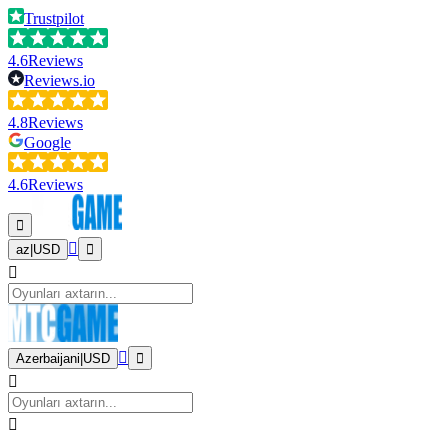
Trustpilot
4.6
Reviews
Reviews.io
4.8
Reviews
Google
4.6
Reviews
az
|
USD
Azerbaijani
|
USD