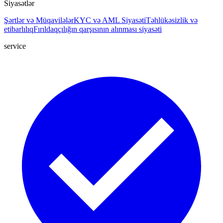
Siyasətlər
Şərtlər və Müqavilələr
KYC və AML Siyasəti
Təhlükəsizlik və
etibarlılıq
Fırıldaqçılığın qarşısının alınması siyasəti
service