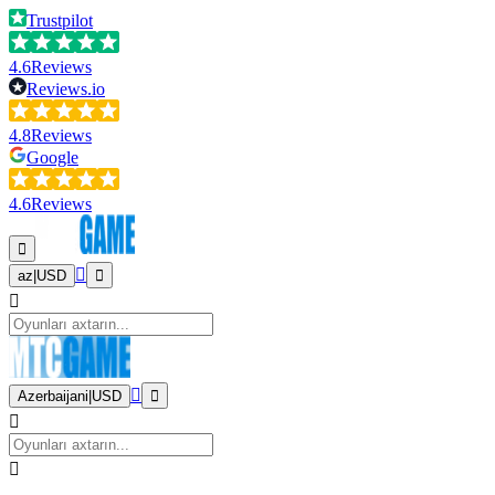
Trustpilot
4.6
Reviews
Reviews.io
4.8
Reviews
Google
4.6
Reviews
az
|
USD
Azerbaijani
|
USD