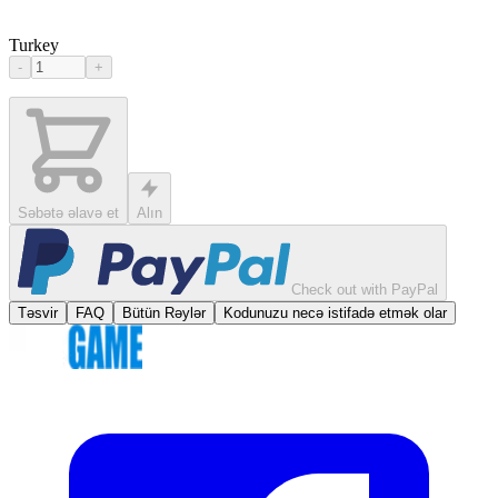
Turkey
-
+
Səbətə əlavə et
Alın
Check out with PayPal
Təsvir
FAQ
Bütün Rəylər
Kodunuzu necə istifadə etmək olar