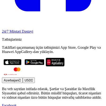
24/7 Müştəri Dəstəyi
Tətbiqlərimiz
Təklifləri qaçırmamaq üçün tətbiqimizi App Store, Google Play və
Huawei AppGallery-dən yükləyin.
Azerbaijani
USD
Bu veb saytdan istifadə edərək, Şərtlər və Şəraitlər ilə Məxfilik
Siyasətini qəbul edirsiniz. Bütün müəllif hüquqları, ticarət nişanları
və xidmət nişanları üzrə bütün hüquqlar müvafiq sahiblərinə aiddir.
Facebook