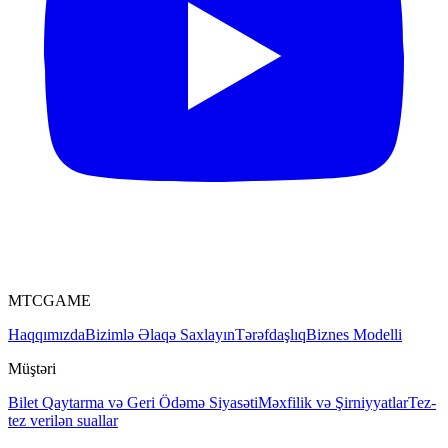
MTCGAME
Haqqımızda
Bizimlə Əlaqə Saxlayın
Tərəfdaşlıq
Biznes Modelli
Müştəri
Bilet
Qaytarma və Geri Ödəmə Siyasəti
Məxfilik və Şirniyyatlar
Tez-
tez verilən suallar