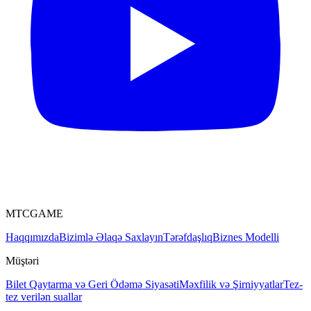
MTCGAME
Haqqımızda
Bizimlə Əlaqə Saxlayın
Tərəfdaşlıq
Biznes Modelli
Müştəri
Bilet
Qaytarma və Geri Ödəmə Siyasəti
Məxfilik və Şirniyyatlar
Tez-
tez verilən suallar