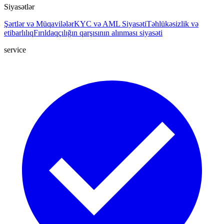
Siyasətlər
Şərtlər və Müqavilələr
KYC və AML Siyasəti
Təhlükəsizlik və
etibarlılıq
Fırıldaqçılığın qarşısının alınması siyasəti
service