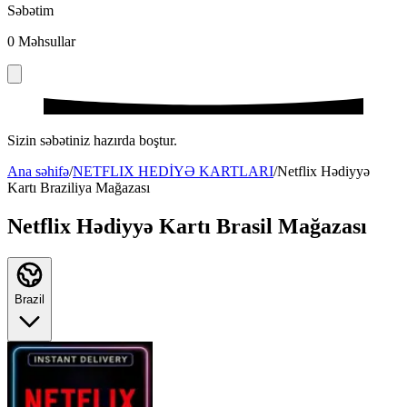
Səbətim
0
Məhsullar
Sizin səbətiniz hazırda boştur.
Ana səhifə
/
NETFLIX HEDİYƏ KARTLARI
/
Netflix Hədiyyə
Kartı Braziliya Mağazası
Netflix Hədiyyə Kartı Brasil Mağazası
Brazil