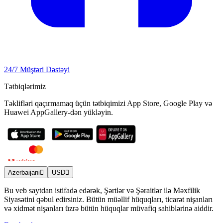
24/7 Müştəri Dəstəyi
Tətbiqlərimiz
Təklifləri qaçırmamaq üçün tətbiqimizi App Store, Google Play və
Huawei AppGallery-dən yükləyin.
Azerbaijani
USD
Bu veb saytdan istifadə edərək, Şərtlər və Şəraitlər ilə Məxfilik
Siyasətini qəbul edirsiniz. Bütün müəllif hüquqları, ticarət nişanları
və xidmət nişanları üzrə bütün hüquqlar müvafiq sahiblərinə aiddir.