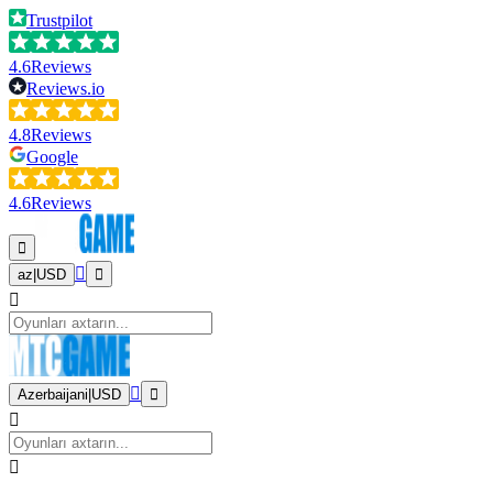
Trustpilot
4.6
Reviews
Reviews.io
4.8
Reviews
Google
4.6
Reviews
az
|
USD
Azerbaijani
|
USD