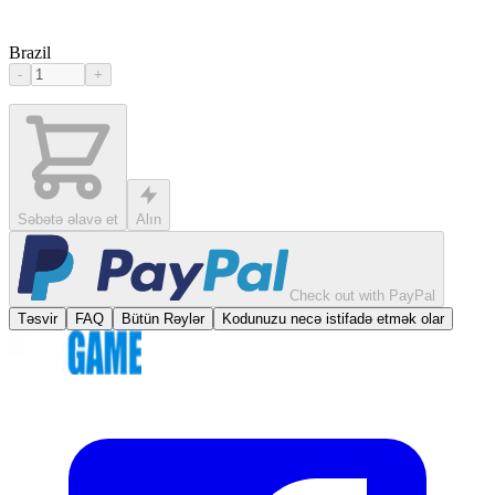
Brazil
-
+
Səbətə əlavə et
Alın
Check out with PayPal
Təsvir
FAQ
Bütün Rəylər
Kodunuzu necə istifadə etmək olar