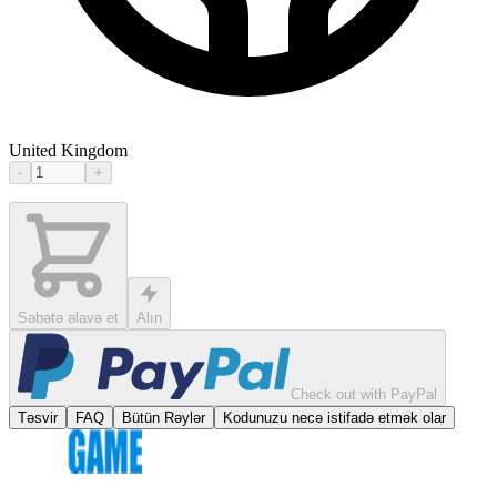
United Kingdom
-
+
Səbətə əlavə et
Alın
Check out with PayPal
Təsvir
FAQ
Bütün Rəylər
Kodunuzu necə istifadə etmək olar