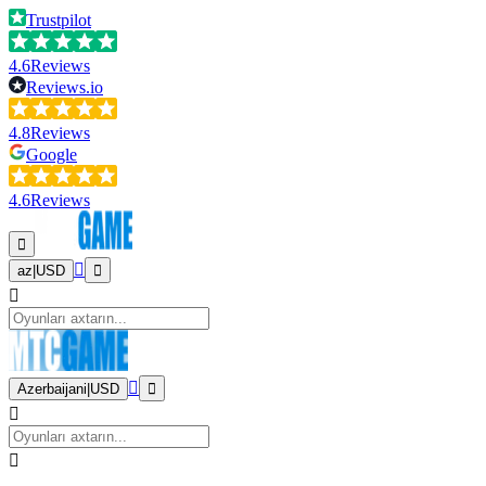
Trustpilot
4.6
Reviews
Reviews.io
4.8
Reviews
Google
4.6
Reviews
az
|
USD
Azerbaijani
|
USD