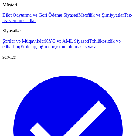
Müştəri
Bilet
Qaytarma və Geri Ödəmə Siyasəti
Məxfilik və Şirniyyatlar
Tez-
tez verilən suallar
Siyasətlər
Şərtlər və Müqavilələr
KYC və AML Siyasəti
Təhlükəsizlik və
etibarlılıq
Fırıldaqçılığın qarşısının alınması siyasəti
service