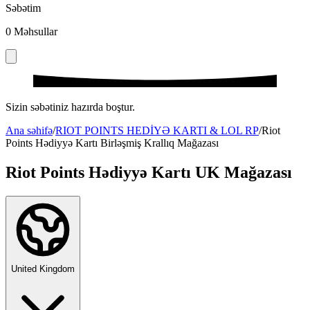
Səbətim
0
Məhsullar
Sizin səbətiniz hazırda boştur.
Ana səhifə
/
RIOT POINTS HEDİYƏ KARTI & LOL RP
/
Riot
Points Hədiyyə Kartı Birləşmiş Krallıq Mağazası
Riot Points Hədiyyə Kartı UK Mağazası
United Kingdom