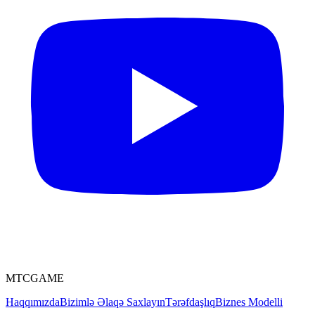
MTCGAME
Haqqımızda
Bizimlə Əlaqə Saxlayın
Tərəfdaşlıq
Biznes Modelli