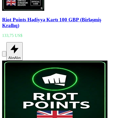
Riot Points Hədiyyə Kartı 100 GBP (Birləşmiş
Krallıq)
133,75 US$
Alın
Alın