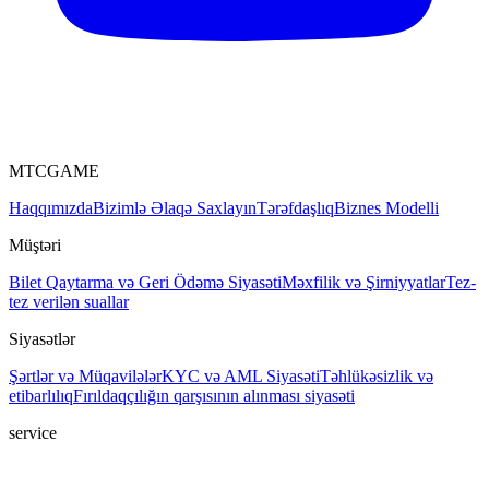
MTCGAME
Haqqımızda
Bizimlə Əlaqə Saxlayın
Tərəfdaşlıq
Biznes Modelli
Müştəri
Bilet
Qaytarma və Geri Ödəmə Siyasəti
Məxfilik və Şirniyyatlar
Tez-
tez verilən suallar
Siyasətlər
Şərtlər və Müqavilələr
KYC və AML Siyasəti
Təhlükəsizlik və
etibarlılıq
Fırıldaqçılığın qarşısının alınması siyasəti
service