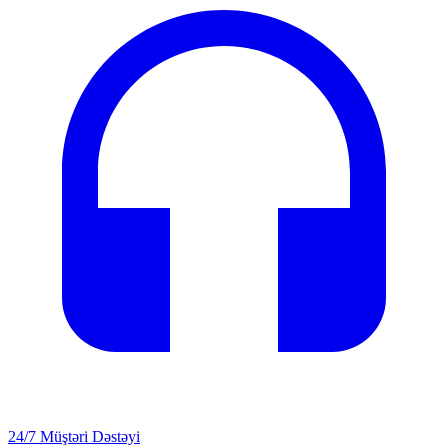
24/7 Müştəri Dəstəyi