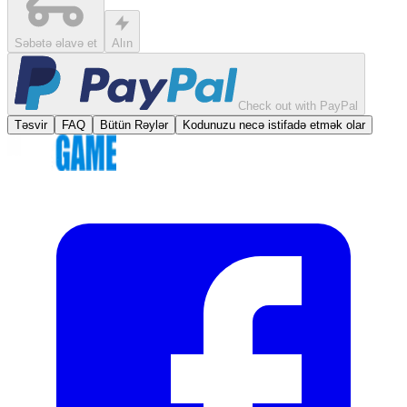
Səbətə əlavə et
Alın
Check out with PayPal
Təsvir
FAQ
Bütün Rəylər
Kodunuzu necə istifadə etmək olar