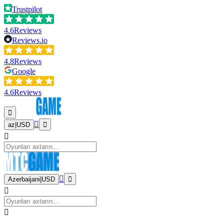
Trustpilot
4.6
Reviews
Reviews.io
4.8
Reviews
Google
4.6
Reviews
az
|
USD
Azerbaijani
|
USD