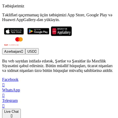
Tətbiqlərimiz
Təklifləri qaçırmamaq üçün tətbiqimizi App Store, Google Play və
Huawei AppGallery-dən yükləyin.
Azerbaijani
USD
Bu veb saytdan istifadə edərək, Şərtlər və Şəraitlər ilə Məxfilik
Siyasətini qəbul edirsiniz. Bütün müəllif hüquqları, ticarət nişanları
və xidmət nişanları üzrə bütün hüquqlar müvafiq sahiblərinə aiddir.
Facebook
WhatsApp
Telegram
Live Chat