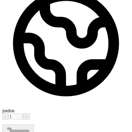
jordon
-
+