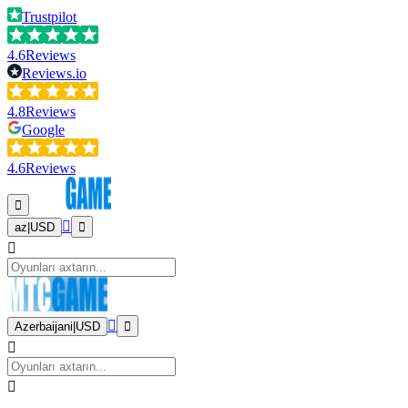
Trustpilot
4.6
Reviews
Reviews.io
4.8
Reviews
Google
4.6
Reviews
az
|
USD
Azerbaijani
|
USD