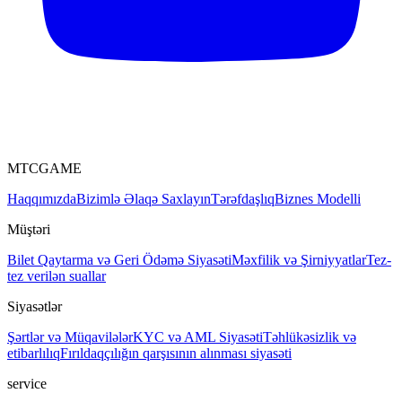
MTCGAME
Haqqımızda
Bizimlə Əlaqə Saxlayın
Tərəfdaşlıq
Biznes Modelli
Müştəri
Bilet
Qaytarma və Geri Ödəmə Siyasəti
Məxfilik və Şirniyyatlar
Tez-
tez verilən suallar
Siyasətlər
Şərtlər və Müqavilələr
KYC və AML Siyasəti
Təhlükəsizlik və
etibarlılıq
Fırıldaqçılığın qarşısının alınması siyasəti
service