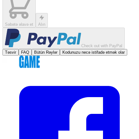
Səbətə əlavə et
Alın
Check out with PayPal
Təsvir
FAQ
Bütün Rəylər
Kodunuzu necə istifadə etmək olar