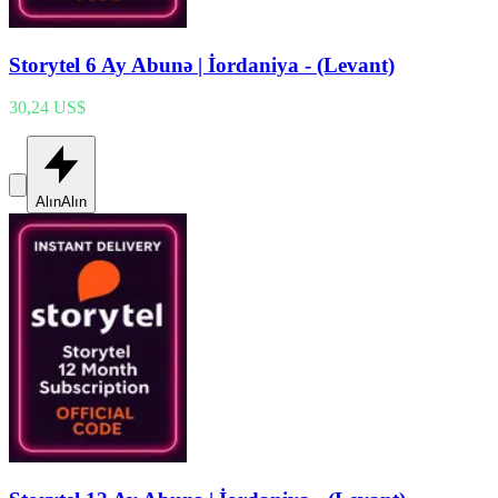
Storytel 6 Ay Abunə | İordaniya - (Levant)
30,24 US$
Alın
Alın