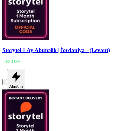
Storytel 1 Ay Abunəlik | İordaniya - (Levant)
5,68 US$
Alın
Alın