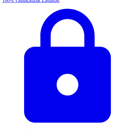
100% Təhlükəsizlik Zəmanəti