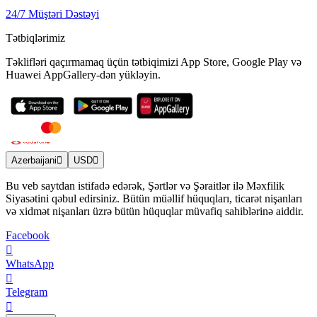
24/7 Müştəri Dəstəyi
Tətbiqlərimiz
Təklifləri qaçırmamaq üçün tətbiqimizi App Store, Google Play və
Huawei AppGallery-dən yükləyin.
Azerbaijani
USD
Bu veb saytdan istifadə edərək, Şərtlər və Şəraitlər ilə Məxfilik
Siyasətini qəbul edirsiniz. Bütün müəllif hüquqları, ticarət nişanları
və xidmət nişanları üzrə bütün hüquqlar müvafiq sahiblərinə aiddir.
Facebook
WhatsApp
Telegram