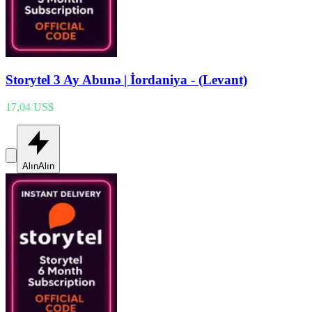
Storytel 3 Ay Abunə | İordaniya - (Levant)
17,04 US$
Alın
Alın