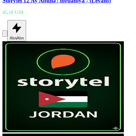
Storytel 12 Ay Abunə | İordaniya - (Levant)
45,18 US$
Alın
Alın