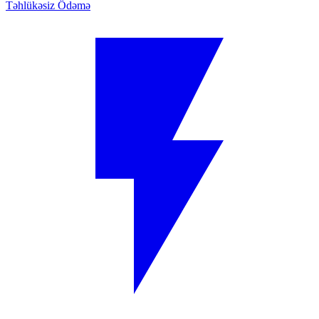
Təhlükəsiz Ödəmə