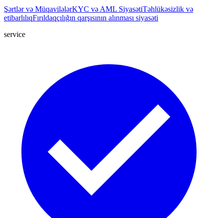
Şərtlər və Müqavilələr
KYC və AML Siyasəti
Təhlükəsizlik və
etibarlılıq
Fırıldaqçılığın qarşısının alınması siyasəti
service