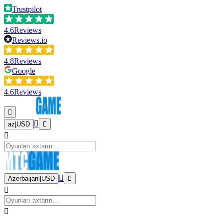
Trustpilot
4.6
Reviews
Reviews.io
4.8
Reviews
Google
4.6
Reviews
az
|
USD
Azerbaijani
|
USD