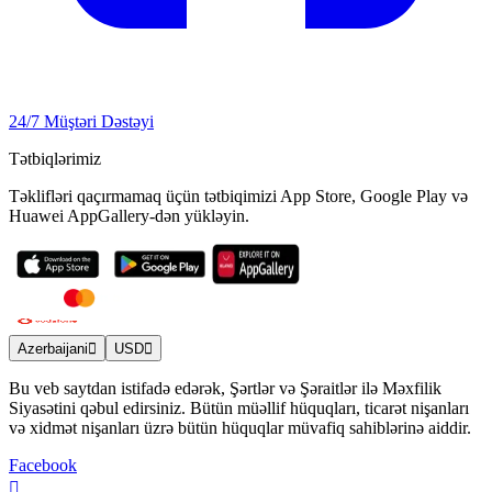
24/7 Müştəri Dəstəyi
Tətbiqlərimiz
Təklifləri qaçırmamaq üçün tətbiqimizi App Store, Google Play və
Huawei AppGallery-dən yükləyin.
Azerbaijani
USD
Bu veb saytdan istifadə edərək, Şərtlər və Şəraitlər ilə Məxfilik
Siyasətini qəbul edirsiniz. Bütün müəllif hüquqları, ticarət nişanları
və xidmət nişanları üzrə bütün hüquqlar müvafiq sahiblərinə aiddir.
Facebook