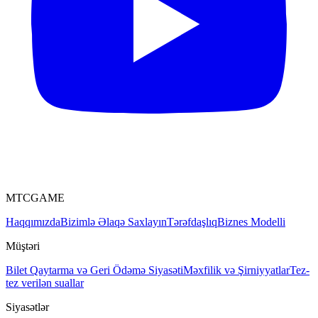
MTCGAME
Haqqımızda
Bizimlə Əlaqə Saxlayın
Tərəfdaşlıq
Biznes Modelli
Müştəri
Bilet
Qaytarma və Geri Ödəmə Siyasəti
Məxfilik və Şirniyyatlar
Tez-
tez verilən suallar
Siyasətlər