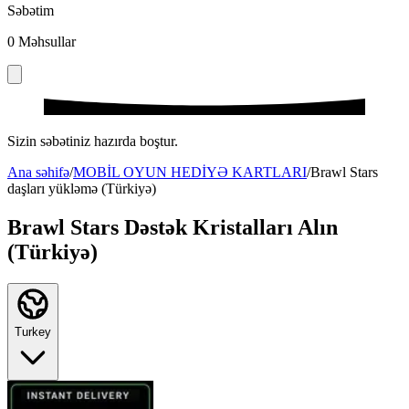
Səbətim
0
Məhsullar
Sizin səbətiniz hazırda boştur.
Ana səhifə
/
MOBİL OYUN HEDİYƏ KARTLARI
/
Brawl Stars
daşları yükləmə (Türkiyə)
Brawl Stars Dəstək Kristalları Alın
(Türkiyə)
Turkey