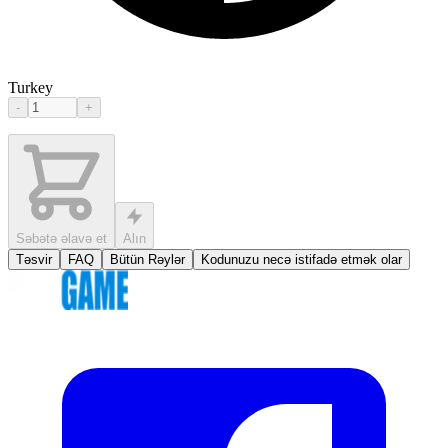
Turkey
-
+
Səbətə əlavə et
Alın
Təsvir
FAQ
Bütün Rəylər
Kodunuzu necə istifadə etmək olar