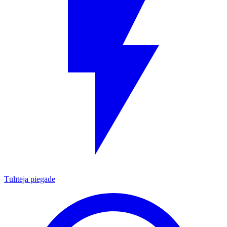
Tūlītēja piegāde