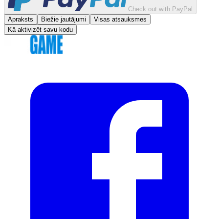
Check out with PayPal
Apraksts
Biežie jautājumi
Visas atsauksmes
Kā aktivizēt savu kodu