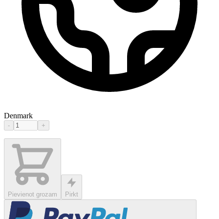
Denmark
-
+
Pievienot grozam
Pirkt