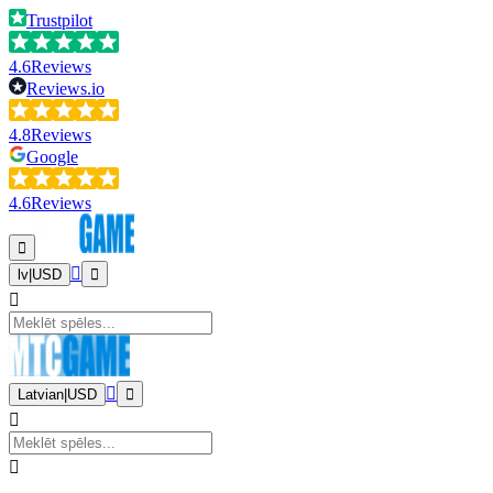
Trustpilot
4.6
Reviews
Reviews.io
4.8
Reviews
Google
4.6
Reviews
lv
|
USD
Latvian
|
USD