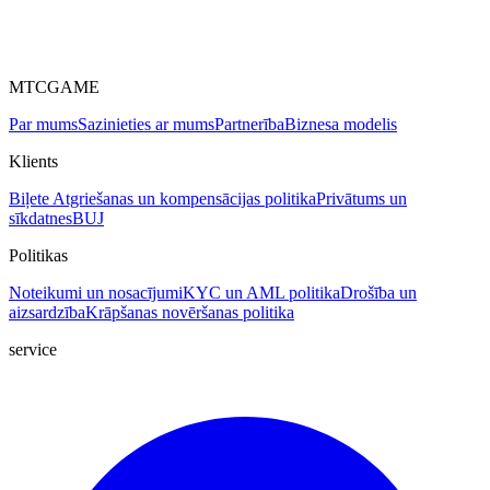
MTCGAME
Par mums
Sazinieties ar mums
Partnerība
Biznesa modelis
Klients
Biļete
Atgriešanas un kompensācijas politika
Privātums un
sīkdatnes
BUJ
Politikas
Noteikumi un nosacījumi
KYC un AML politika
Drošība un
aizsardzība
Krāpšanas novēršanas politika
service