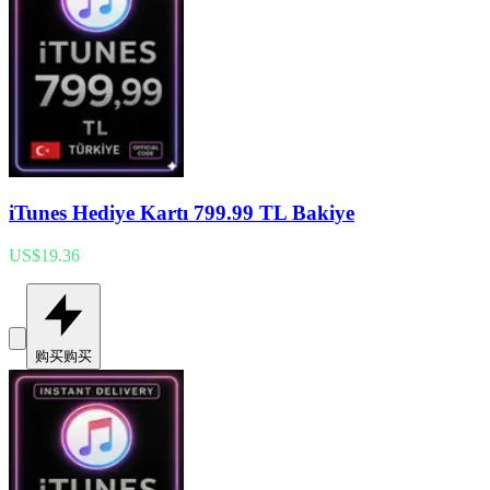
iTunes Hediye Kartı 799.99 TL Bakiye
US$19.36
购买
购买