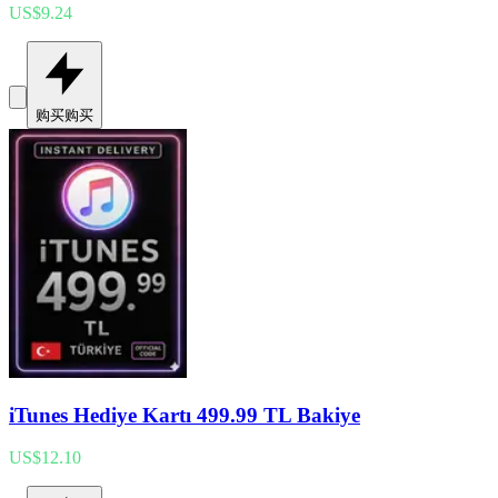
US$9.24
购买
购买
iTunes Hediye Kartı 499.99 TL Bakiye
US$12.10