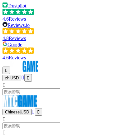
Trustpilot
4.6
Reviews
Reviews.io
4.8
Reviews
Google
4.6
Reviews
zh
|
USD
Chinese
|
USD