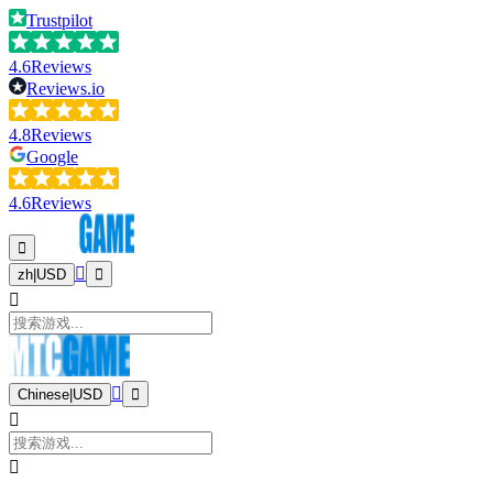
Trustpilot
4.6
Reviews
Reviews.io
4.8
Reviews
Google
4.6
Reviews
zh
|
USD
Chinese
|
USD