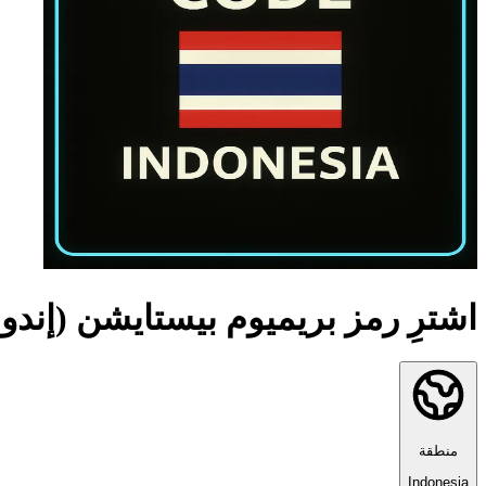
اشترِ رمز بريميوم بيستايشن (إندون
منطقة
Indonesia