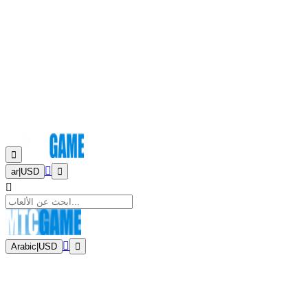
ar
|
USD
Arabic
|
USD