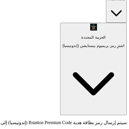
الحزمة المحددة
اشترِ رمز بريميوم بيستايشن (إندونيسيا)
سيتم إرسال رمز بطاقة هدية Bstation Premium Code (إندونيسيا) إلى عنوان بريدك الإلكتروني بعد الشراء.