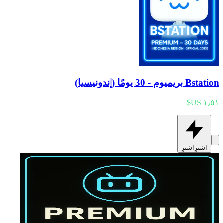
Bstation بريميوم - 30 يومًا (إندونيسيا)
اشترِ
اشترِ