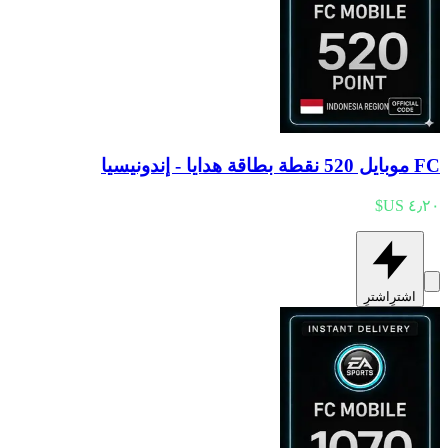
FC موبايل 520 نقطة بطاقة هدايا - إندونيسيا
اشترِ
اشترِ