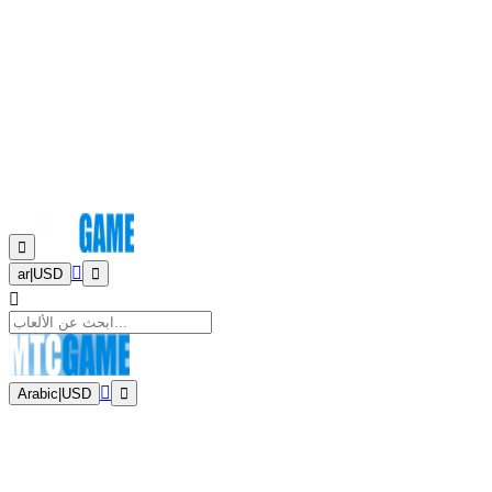
ar
|
USD
Arabic
|
USD