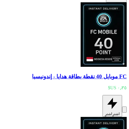
FC موبايل 40 نقطة بطاقة هدايا - إندونيسيا
اشترِ
اشترِ