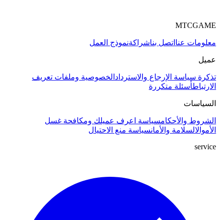
MTCGAME
معلومات عنا
اتصل بنا
شراكة
نموذج العمل
عميل
تذكرة
سياسة الإرجاع والاسترداد
الخصوصية وملفات تعريف
الارتباط
أسئلة متكررة
السياسات
الشروط والأحكام
سياسة اعرف عميلك ومكافحة غسل
الأموال
السلامة والأمان
سياسة منع الاحتيال
service