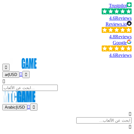
Trustpilot
4.6
Reviews
Reviews.io
4.8
Reviews
Google
4.6
Reviews
ar
|
USD
Arabic
|
USD