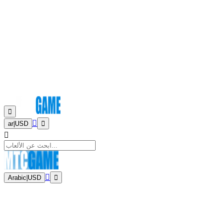
ar
|
USD
Arabic
|
USD