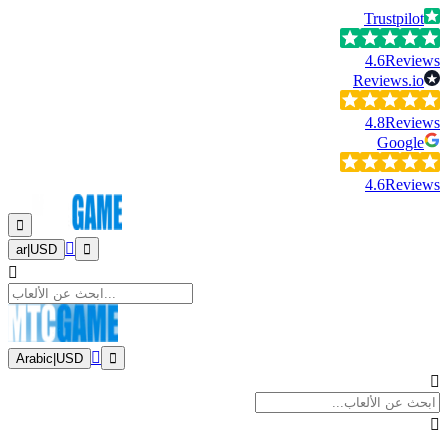
Trustpilot
4.6
Reviews
Reviews.io
4.8
Reviews
Google
4.6
Reviews
ar
|
USD
Arabic
|
USD