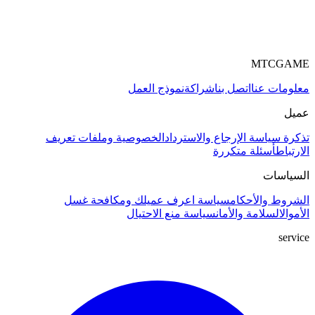
MTCGAME
معلومات عنا
اتصل بنا
شراكة
نموذج العمل
عميل
تذكرة
سياسة الإرجاع والاسترداد
الخصوصية وملفات تعريف
الارتباط
أسئلة متكررة
السياسات
الشروط والأحكام
سياسة اعرف عميلك ومكافحة غسل
الأموال
السلامة والأمان
سياسة منع الاحتيال
service