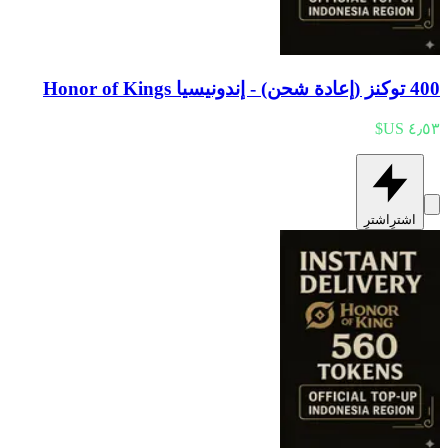
400 توكنز (إعادة شحن) - إندونيسيا Honor of Kings
اشترِ
اشترِ