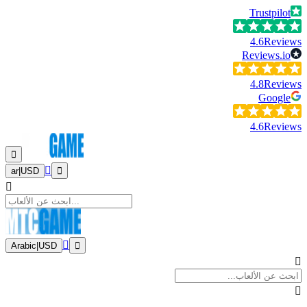
Trustpilot
4.6
Reviews
Reviews.io
4.8
Reviews
Google
4.6
Reviews
ar
|
USD
Arabic
|
USD