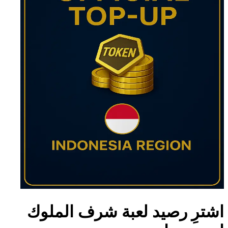
اشترِ رصيد لعبة شرف الملوك