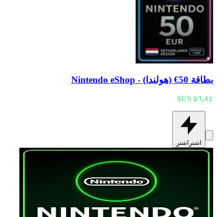
بطاقة 50€ (هولندا) - Nintendo eShop
اشترِ
اشترِ