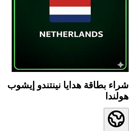
شراء بطاقة هدايا نينتندو إيشوب
هولندا