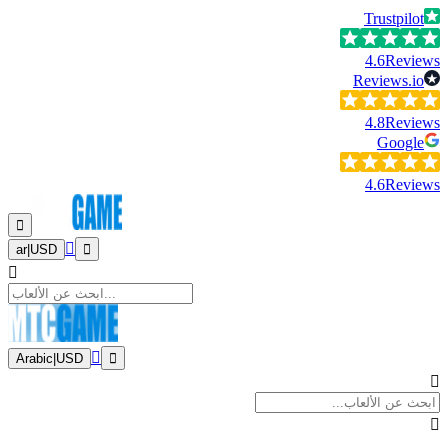
Trustpilot
4.6
Reviews
Reviews.io
4.8
Reviews
Google
4.6
Reviews
ar
|
USD
Arabic
|
USD