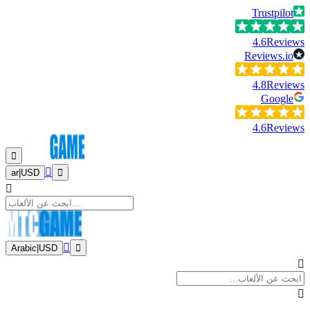
Trustpilot
4.6
Reviews
Reviews.io
4.8
Reviews
Google
4.6
Reviews
ar
|
USD
Arabic
|
USD