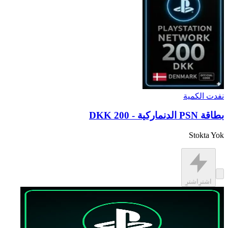
نفدت الكمية
بطاقة PSN الدنماركية - 200 DKK
Stokta Yok
اشترِ
اشترِ