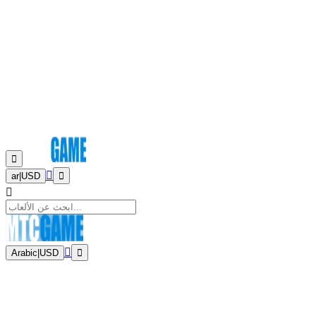
ar
|
USD
Arabic
|
USD