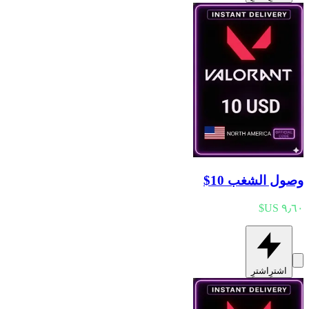
وصول الشغب 10$
اشترِ
اشترِ