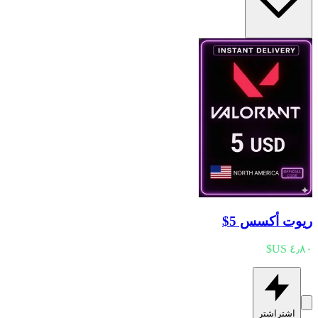
ريوت أكسس 5$
اشترِ
اشترِ