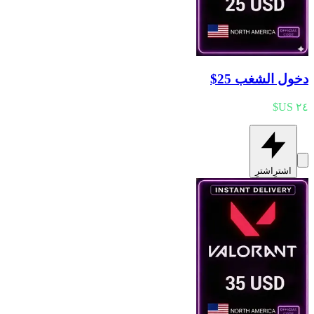
دخول الشغب 25$
اشترِ
اشترِ