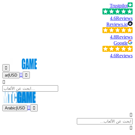
Trustpilot
4.6
Reviews
Reviews.io
4.8
Reviews
Google
4.6
Reviews
ar
|
USD
Arabic
|
USD