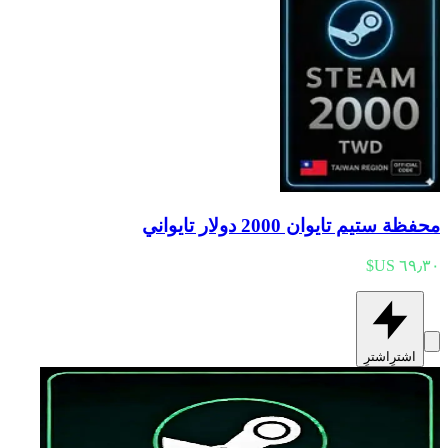
محفظة ستيم تايوان 2000 دولار تايواني
اشترِ
اشترِ