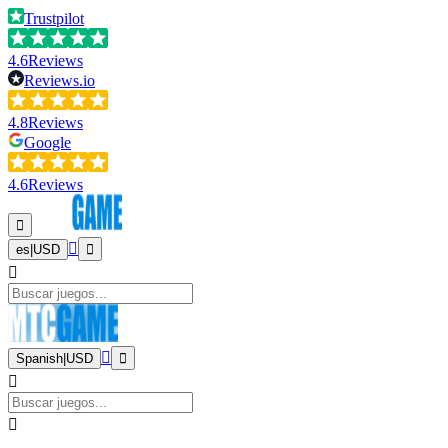
Trustpilot
4.6
Reviews
Reviews.io
4.8
Reviews
Google
4.6
Reviews
es
|
USD
Spanish
|
USD