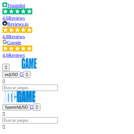
Trustpilot
4.6
Reviews
Reviews.io
4.8
Reviews
Google
4.6
Reviews
es
|
USD
Spanish
|
USD