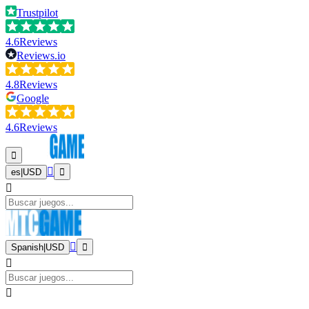
Trustpilot
4.6
Reviews
Reviews.io
4.8
Reviews
Google
4.6
Reviews
es
|
USD
Spanish
|
USD