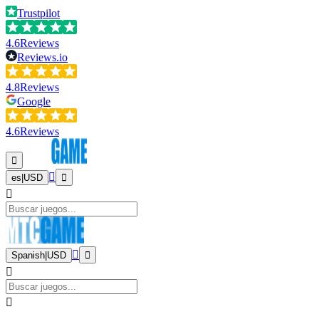
Trustpilot
4.6
Reviews
Reviews.io
4.8
Reviews
Google
4.6
Reviews
es
|
USD
Spanish
|
USD