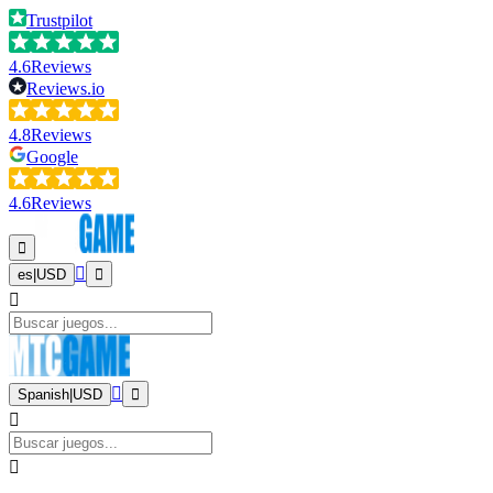
Trustpilot
4.6
Reviews
Reviews.io
4.8
Reviews
Google
4.6
Reviews
es
|
USD
Spanish
|
USD