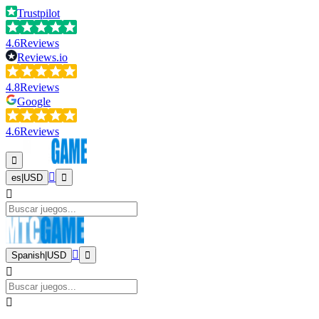
Trustpilot
4.6
Reviews
Reviews.io
4.8
Reviews
Google
4.6
Reviews
es
|
USD
Spanish
|
USD