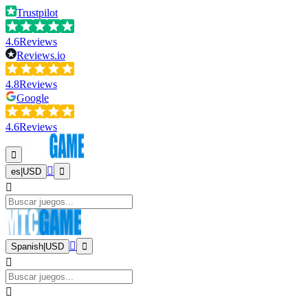
Trustpilot
4.6
Reviews
Reviews.io
4.8
Reviews
Google
4.6
Reviews
es
|
USD
Spanish
|
USD