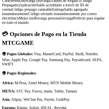
CaracterísticaRecarga (Recarga)Tarjeta de Regalo (Código
Prepagado)AplicaciónSaldo acreditado a través de ID de
cuentaCódigo prepago canjeableEntregaSaldo agregado
instantáneamenteCódigo enviado instantáneamente por correo
electrónicoMejor usoRecarga personal/recargaPerfecto para regalar
en todo el mundo
💳 Opciones de Pago en la Tienda
MTCGAME
🌍 Pagos Globales:
Visa, MasterCard, PayPal, Skrill, Neteller,
Wise, Apple Pay, Google Pay, Samsung Pay, Paysafecard, SEPA,
SWIFT
🌍 Pagos Regionales:
Africa:
M-Pesa, Airtel Money, MTN Mobile Money
MENA:
STC Pay, Fawry, mada, Tabby, Tamara
Asia:
Alipay, WeChat Pay, Paytm, GrabPay
Europa:
Klarna, Sofort, iDEAL, Revolut