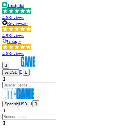
Trustpilot
4.6
Reviews
Reviews.io
4.8
Reviews
Google
4.6
Reviews
es
|
USD
Spanish
|
USD