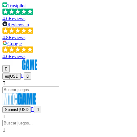
Trustpilot
4.6
Reviews
Reviews.io
4.8
Reviews
Google
4.6
Reviews
es
|
USD
Spanish
|
USD