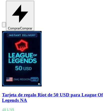
Comprar
Comprar
Tarjeta de regalo Riot de 50 USD para League Of
Legends NA
48 US$