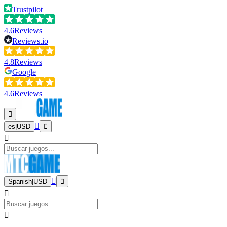
Trustpilot
4.6
Reviews
Reviews.io
4.8
Reviews
Google
4.6
Reviews
es
|
USD
Spanish
|
USD