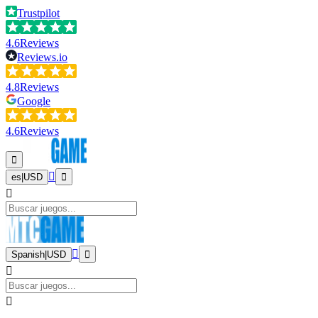
Trustpilot
4.6
Reviews
Reviews.io
4.8
Reviews
Google
4.6
Reviews
es
|
USD
Spanish
|
USD