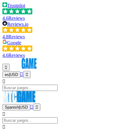
Trustpilot
4.6
Reviews
Reviews.io
4.8
Reviews
Google
4.6
Reviews
es
|
USD
Spanish
|
USD