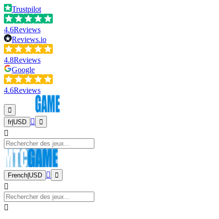
Trustpilot
4.6
Reviews
Reviews.io
4.8
Reviews
Google
4.6
Reviews
fr
|
USD
French
|
USD