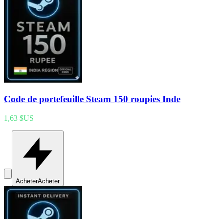
Code de portefeuille Steam 150 roupies Inde
1,63 $US
Acheter
Acheter