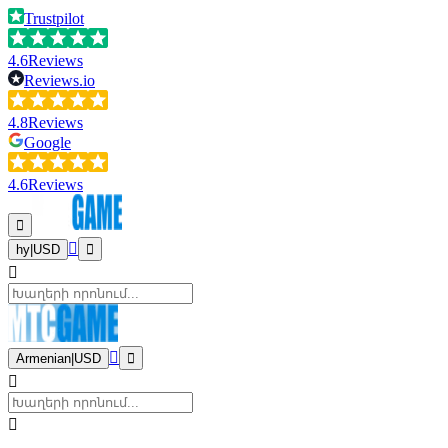
Trustpilot
4.6
Reviews
Reviews.io
4.8
Reviews
Google
4.6
Reviews
hy
|
USD
Armenian
|
USD