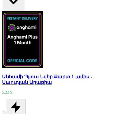
Անհամի Պլյուս Նվեր Քարտ 1 ամիս -
Սաուդյան Արաբիա
5,33 $