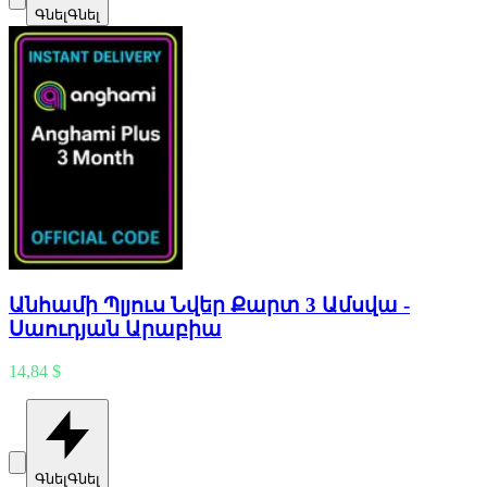
Գնել
Գնել
Անհամի Պլյուս Նվեր Քարտ 3 Ամսվա -
Սաուդյան Արաբիա
14,84 $
Գնել
Գնել