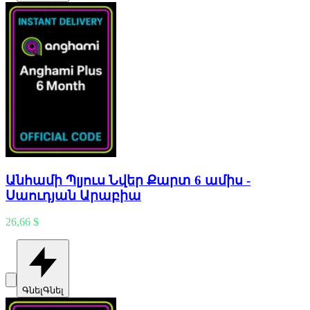
Անհամի Պլյուս Նվեր Քարտ 6 ամիս -
Սաուդյան Արաբիա
26,66 $
Գնել
Գնել