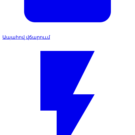
Ապահով վճարոււմ