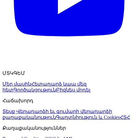
ՄՏԿԳԵՄ
Մեր մասին
Հետադարձ կապ մեզ
հետ
Գործակցություն
Բիզնես մոդել
Հաճախորդ
Տեսք
Վերադարձի եւ գումարի վերադարձի
քաղաքականություն
Գաղտնիություն և Cookies
ՀՏՀ
Քաղաքականություններ