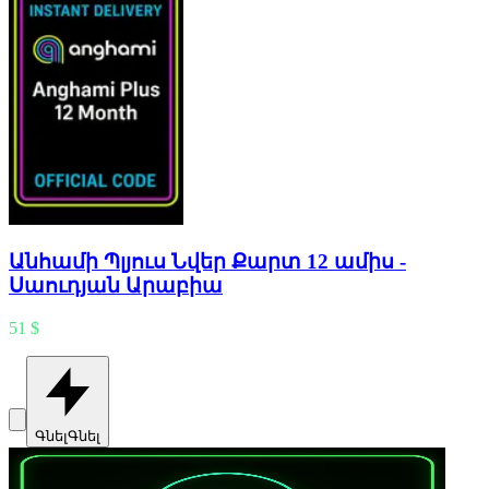
Անհամի Պլյուս Նվեր Քարտ 12 ամիս -
Սաուդյան Արաբիա
51 $
Գնել
Գնել