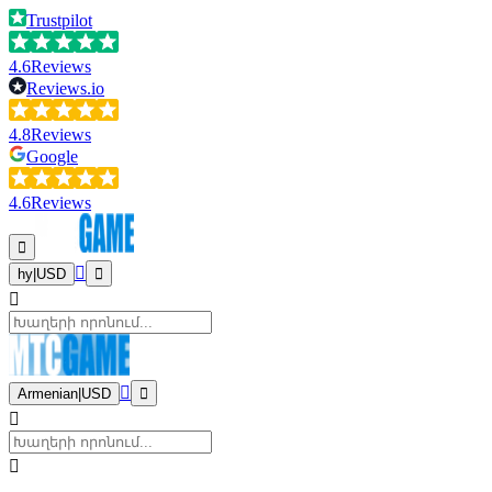
Trustpilot
4.6
Reviews
Reviews.io
4.8
Reviews
Google
4.6
Reviews
hy
|
USD
Armenian
|
USD