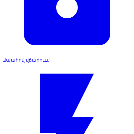
Ապահով վճարոււմ