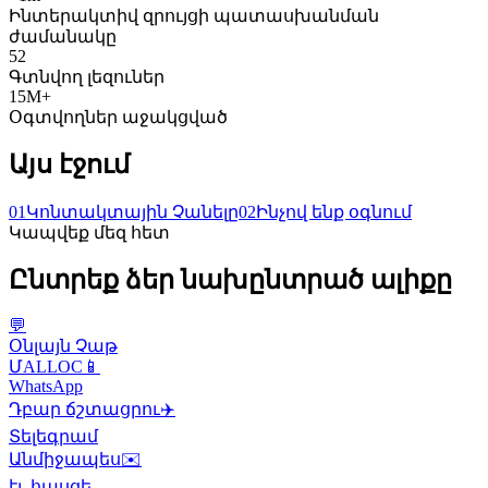
Ինտերակտիվ զրույցի պատասխանման
ժամանակը
52
Գտնվող լեզուներ
15M+
Օգտվողներ աջակցված
Այս էջում
01
Կոնտակտային Չանելը
02
Ինչով ենք օգնում
Կապվեք մեզ հետ
Ընտրեք ձեր նախընտրած ալիքը
💬
Օնլայն Չաթ
ՄALLOC
📱
WhatsApp
Դբար ճշտացրու
✈️
Տելեգրամ
Անմիջապես
✉️
էլ. հասցե