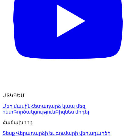
ՄՏԿԳԵՄ
Մեր մասին
Հետադարձ կապ մեզ
հետ
Գործակցություն
Բիզնես մոդել
Հաճախորդ
Տեսք
Վերադարձի եւ գումարի վերադարձի