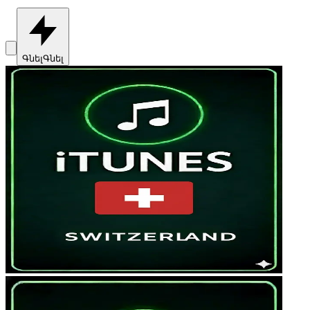
Գնել
Գնել