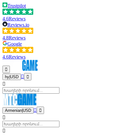
Trustpilot
4.6
Reviews
Reviews.io
4.8
Reviews
Google
4.6
Reviews
hy
|
USD
Armenian
|
USD