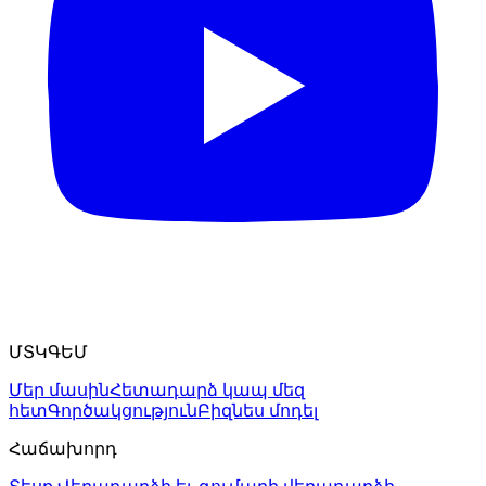
ՄՏԿԳԵՄ
Մեր մասին
Հետադարձ կապ մեզ
հետ
Գործակցություն
Բիզնես մոդել
Հաճախորդ