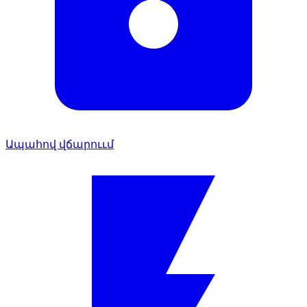
Ապահով վճարոււմ