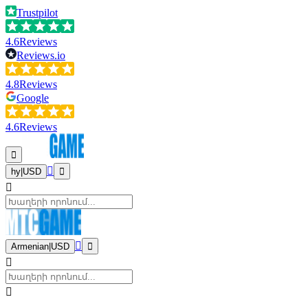
Trustpilot
4.6
Reviews
Reviews.io
4.8
Reviews
Google
4.6
Reviews
hy
|
USD
Armenian
|
USD