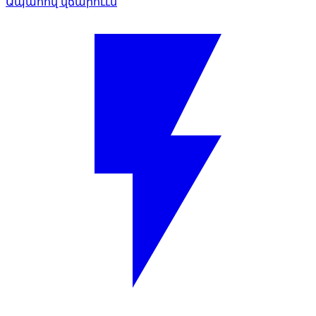
Ապահով վճարոււմ