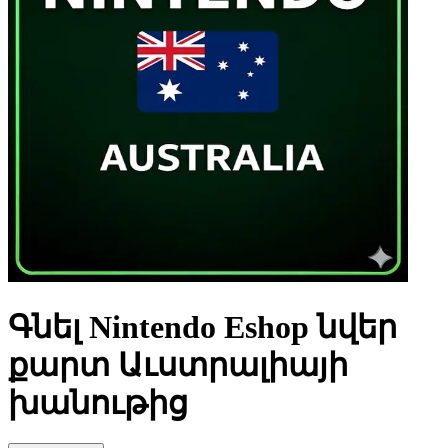
Գնել Nintendo Eshop նվեր
քարտ Աւստրալիայի
խանութից