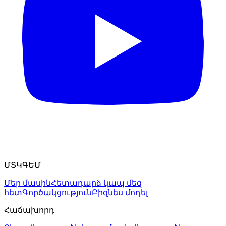
ՄՏԿԳԵՄ
Մեր մասին
Հետադարձ կապ մեզ
հետ
Գործակցություն
Բիզնես մոդել
Հաճախորդ