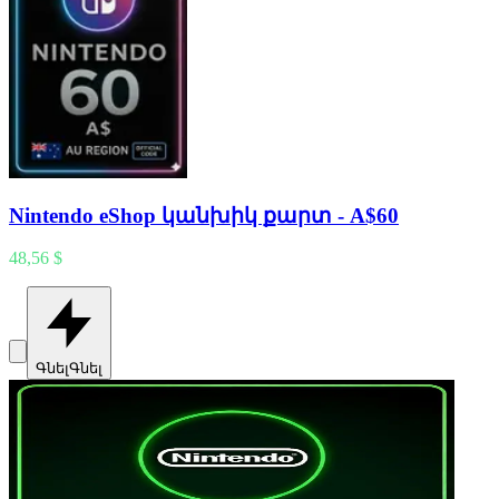
Nintendo eShop կանխիկ քարտ - A$60
48,56 $
Գնել
Գնել