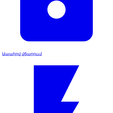
Ապահով վճարոււմ