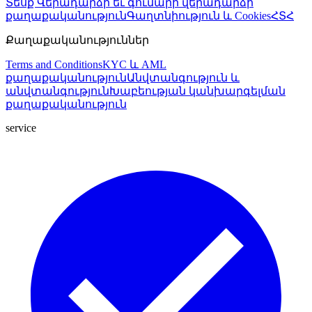
Տեսք
Վերադարձի եւ գումարի վերադարձի
քաղաքականություն
Գաղտնիություն և Cookies
ՀՏՀ
Քաղաքականություններ
Terms and Conditions
KYC և AML
քաղաքականություն
Անվտանգություն և
անվտանգություն
Խաբեության կանխարգելման
քաղաքականություն
service