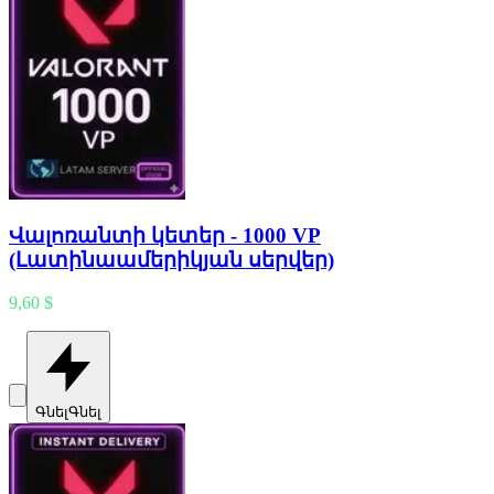
Վալոռանտի կետեր - 1000 VP
(Լատինաամերիկյան սերվեր)
9,60 $
Գնել
Գնել