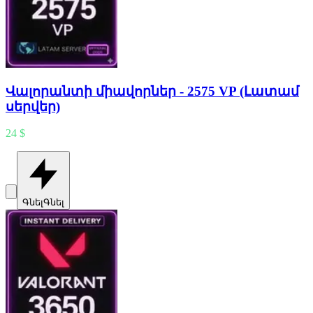
Վալորանտի միավորներ - 2575 VP (Լատամ
սերվեր)
24 $
Գնել
Գնել