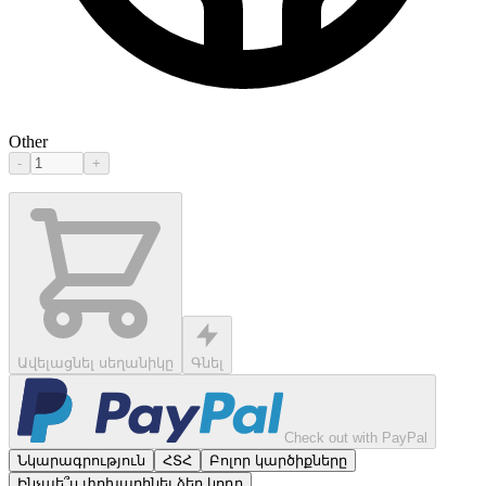
Other
-
+
Ավելացնել սեղանիկը
Գնել
Check out with PayPal
Նկարագրություն
ՀՏՀ
Բոլոր կարծիքները
Ինչպե՞ս փոխարինել ձեր կոդը