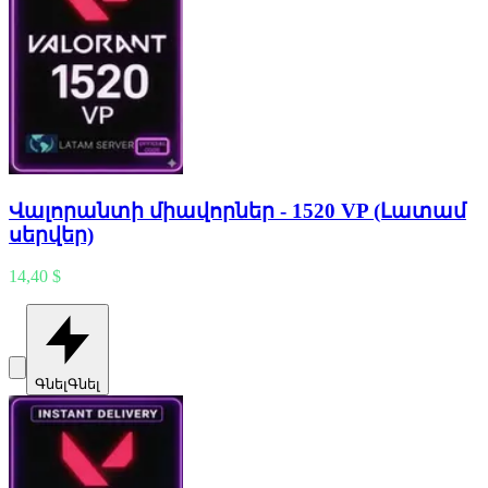
Վալորանտի միավորներ - 1520 VP (Լատամ
սերվեր)
14,40 $
Գնել
Գնել