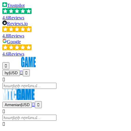
Trustpilot
4.6
Reviews
Reviews.io
4.8
Reviews
Google
4.6
Reviews
hy
|
USD
Armenian
|
USD