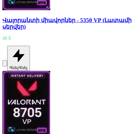
Վալորանտի միավորներ - 5350 VP (Լատամի
սերվեր)
48 $
Գնել
Գնել