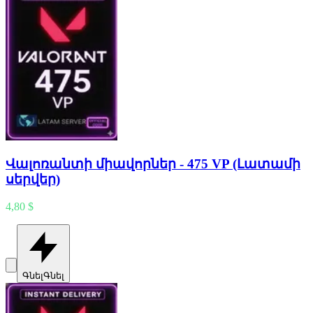
Վալոռանտի միավորներ - 475 VP (Լատամի
սերվեր)
4,80 $
Գնել
Գնել