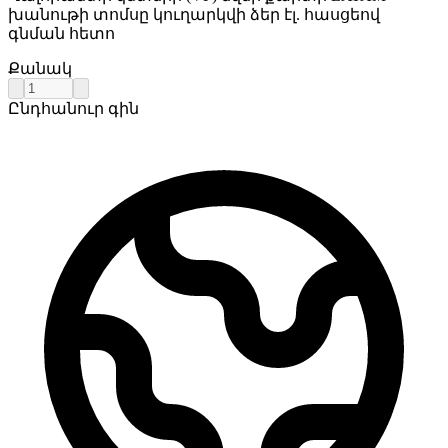
խանութի տոմսը կուղարկվի ձեր էլ. հասցեով
գնման հետո
Քանակ
Ընդհանուր գին