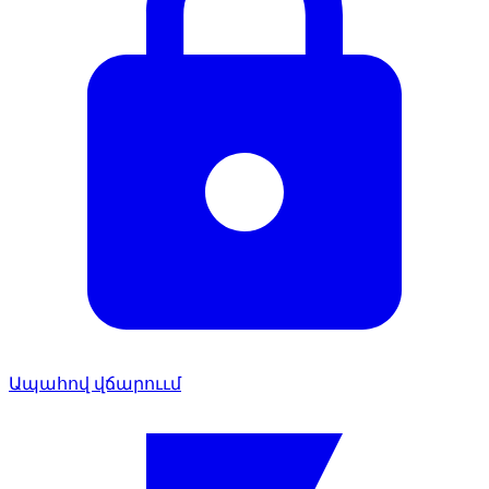
Ապահով վճարոււմ