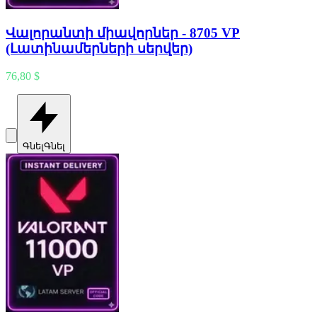
Վալորանտի միավորներ - 8705 VP
(Լատինամերների սերվեր)
76,80 $
Գնել
Գնել