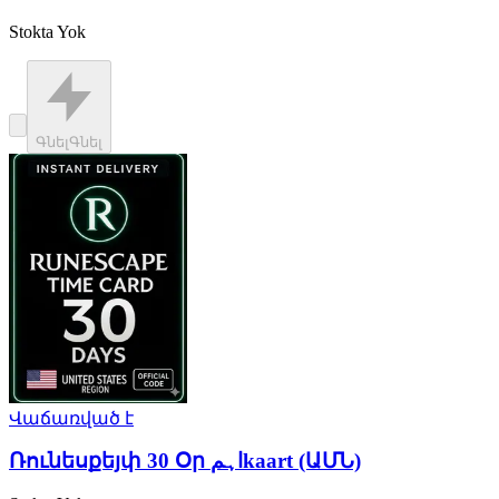
Stokta Yok
Գնել
Գնել
Վաճառված է
Ռունեսքեյփ 30 Օր اہمkaart (ԱՄՆ)