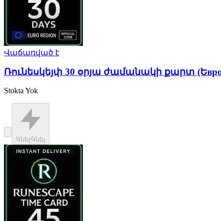
Վաճառված է
Ռունեսկեյփ 30 օրյա ժամանակի քարտ (Եвр
Stokta Yok
Գնել
Գնել