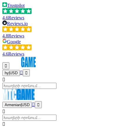
Trustpilot
4.6
Reviews
Reviews.io
4.8
Reviews
Google
4.6
Reviews
hy
|
USD
Armenian
|
USD