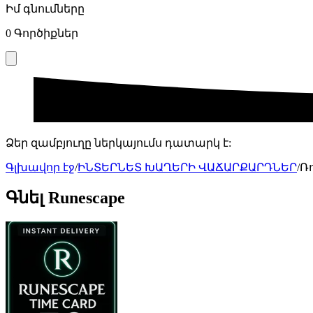
Իմ գնումները
0
Գործիքներ
Ձեր զամբյուղը ներկայումս դատարկ է:
Գլխավոր էջ
/
ԻՆՏԵՐՆԵՏ ԽԱՂԵՐԻ ՎԱՃԱՐՔԱՐԴՆԵՐ
/
Ռ
Գնել Runescape