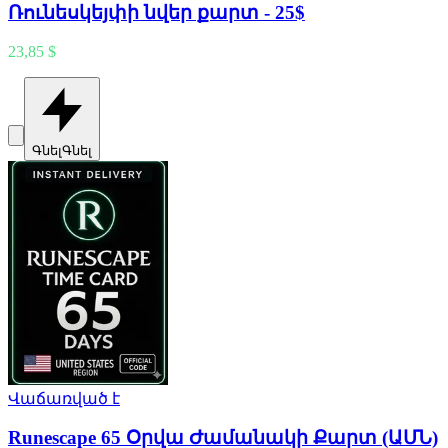
Ռունեսկեյփի նվեր քարտ - 25$
23,85 $
Գնել
Գնել
Վաճառված է
Runescape 65 Օրվա Ժամանակի Քարտ (ԱՄՆ)