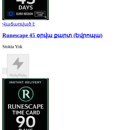
Վաճառված է
Runescape 45 օրվա քարտ (Եվրոպա)
Stokta Yok
Գնել
Գնել