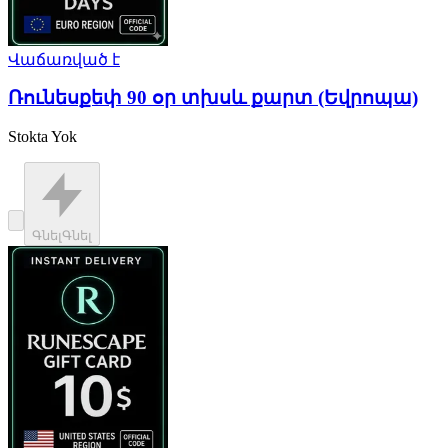
Վաճառված է
Ռունեսքեփ 90 օր տխսև քարտ (Եվրոպա)
Stokta Yok
Գնել
Գնել