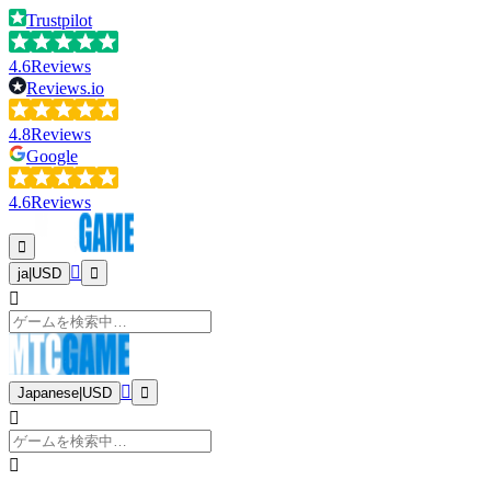
Trustpilot
4.6
Reviews
Reviews.io
4.8
Reviews
Google
4.6
Reviews
ja
|
USD
Japanese
|
USD