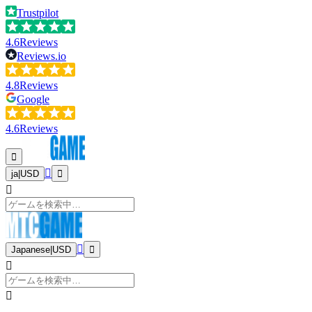
Trustpilot
4.6
Reviews
Reviews.io
4.8
Reviews
Google
4.6
Reviews
ja
|
USD
Japanese
|
USD